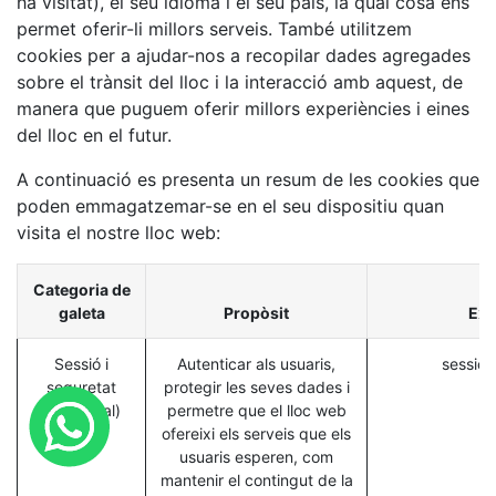
ha visitat), el seu idioma i el seu país, la qual cosa ens
permet oferir-li millors serveis. També utilitzem
cookies per a ajudar-nos a recopilar dades agregades
sobre el trànsit del lloc i la interacció amb aquest, de
manera que puguem oferir millors experiències i eines
del lloc en el futur.
A continuació es presenta un resum de les cookies que
poden emmagatzemar-se en el seu dispositiu quan
visita el nostre lloc web:
Categoria de
galeta
Propòsit
Ex
Sessió i
Autenticar als usuaris,
session
seguretat
protegir les seves dades i
(essencial)
permetre que el lloc web
ofereixi els serveis que els
usuaris esperen, com
mantenir el contingut de la