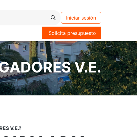
Iniciar sesión
Solicita presupuesto
GADORES V.E.
ES V.E.?